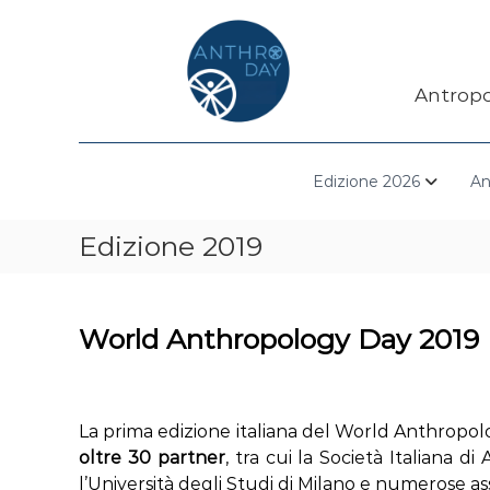
S
a
l
t
Antropo
a
a
l
c
Edizione 2026
An
o
n
t
Edizione 2019
e
n
u
t
World Anthropology Day 2019
o
La prima edizione italiana del World Anthropolo
oltre 30 partner
, tra cui la Società Italiana d
l’Università degli Studi di Milano e numerose ass