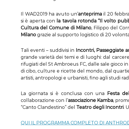
Il WAD2019 ha avuto un’
anteprima
il 20 febbr
si è aperta con
la tavola rotonda “Il volto pubb
Cultura del Comune di Milano
, Filippo del Cor
Milano
grazie al supporto logistico di 20 volonta
Tali eventi – suddivisi in
Incontri, Passeggiate 
grande varietà dei temi e di luoghi: dal carcere
rifugiati del St Ambroeus FC, dalle sale gioco i
di cibo, culture e ricette del mondo, dal quarti
artisti, antropologi e urbanisti, fino agli studi
La giornata si è conclusa con una
Festa de
collaborazione con l’
associazione Kamba
, promo
“Canto Clandestino” del
Teatro degli Incontri
. 
QUI IL PROGRAMMA COMPLETO DI ANTHROD