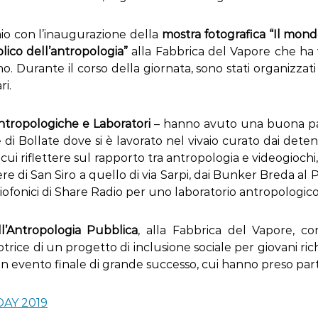
aio con l’inaugurazione della
mostra fotografica “Il mond
lico dell’antropologia”
alla Fabbrica del Vapore che ha vist
no. Durante il corso della giornata, sono stati organizzat
ri.
antropologiche e Laboratori
– hanno avuto una buona pa
 di Bollate dove si è lavorato nel vivaio curato dai detenu
n cui riflettere sul rapporto tra antropologia e videogio
ere di San Siro a quello di via Sarpi, dai Bunker Breda al
 radiofonici di Share Radio per uno laboratorio antropologic
ll’Antropologia Pubblica
, alla Fabbrica del Vapore, c
trice di un progetto di inclusione sociale per giovani rich
Un evento finale di grande successo, cui hanno preso part
AY 2019