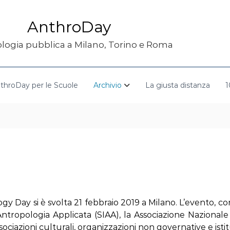
AnthroDay
logia pubblica a Milano, Torino e Roma
throDay per le Scuole
Archivio
La giusta distanza
1
gy Day si è svolta 21 febbraio 2019 a Milano. L’evento, c
i Antropologia Applicata (SIAA), la Associazione Nazional
ociazioni culturali, organizzazioni non governative e isti