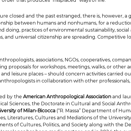
of order that produces "misplaced" ways of life.
ture closed and the past estranged, there is, however, 
onship between humans and nonhumans, for a reduction of 
 doing, practices of environmental sustainability, socia
s, and universal citizenship are spreading. Competitive l
.
hropologists, associations, NGOs, cooperatives, companie
ng proposals for workshops, meetings, walks, or other activ
nd leisure places – should concern activities carried out
thropologists in collaboration with other professionals, a
ted by the
American Anthropological Association
and laun
ical Sciences, the Doctorate in Cultural and Social Ant
iversity of Milan-Bicocca
(“R. Massa” Department of Human
 Literatures, Cultures and Mediations of the University 
ents of Cultures, Politics, and Society along with the