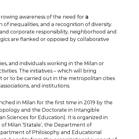
a growing awareness of the need for
a
inequalities, and a recognition of diversity.
l and corporate responsibility, neighborhood and
ogics are flanked or opposed by collaborative
s, and individuals working in the Milan or
ities. The initiatives – which will bring
 or to be carried out in the metropolitan cities
ssociations, and institutions.
ched in Milan for the first time in 2019 by the
hropology and the Doctorate in
Intangible
 Sciences for Education). It is organized in
of Milan ‘Statale’, the Department of
 Department of Philosophy and Educational