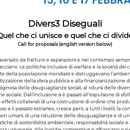
Divers3 Diseguali
Quel che ci unisce e quel che ci divid
Call for proposals (english version below)
raversato da fratture e separazioni e nel contempo sempr
ntrecciano. Le politiche inclusive di welfare e la società
della popolazione mondiale e distruggevano l’ambiente, 
vatizzazione della sfera pubblica e alla finanziarizzazion
iginosa delle disuguaglianze sociali, al ridursi delle diversi
ciale. Dall’inclusione si è passati all’espulsione di sfollat
 effetti collaterali di una costruzione di ordine che produ
o e il passato estraneo, cresce però, a tutti i livelli, la 
e non umani, di una riduzione delle disuguaglianze e di u
 pratiche di sostenibilità ambientale, responsabilità sociale e
anza universale. Alle logiche competitive si affiancano o 