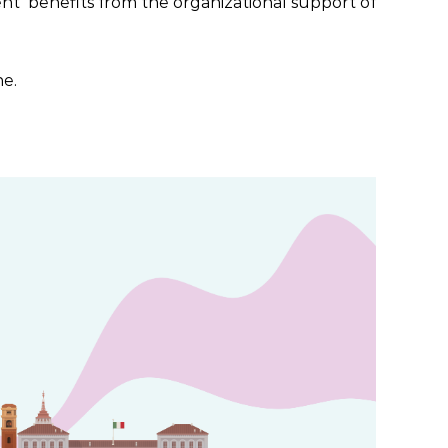
ent benefits from the organizational support of
ne.