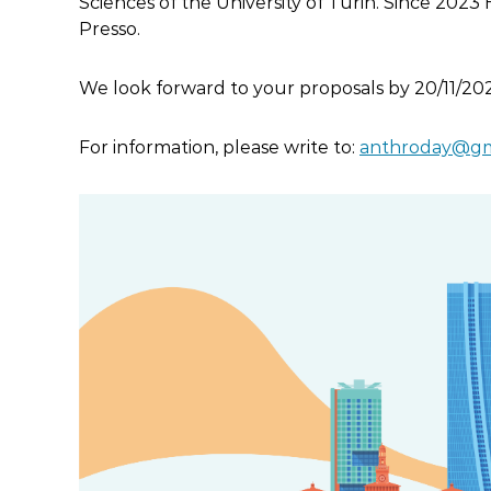
Sciences of the University of Turin. Since 202
Presso.
We look forward to your proposals by 20/11/2023
For information, please write to:
anthroday@gm