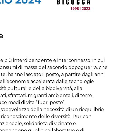
e
e più interdipendente e interconnesso, in cui
 dei consumi di massa del secondo dopoguerra, che
hanno lasciato il posto, a partire dagli anni
e dell’economia accelerata dalle tecnologie
tà culturali e della biodiversità, alla
i, sfrattati, migranti ambientali, di terre
ce modi di vita “fuori posto”.
consapevolezza della necessità di un riequilibrio
n riconoscimento delle diversità. Pur con
 aziendale, solidarietà di vicinato e
si oppongono quelle collaborative e di