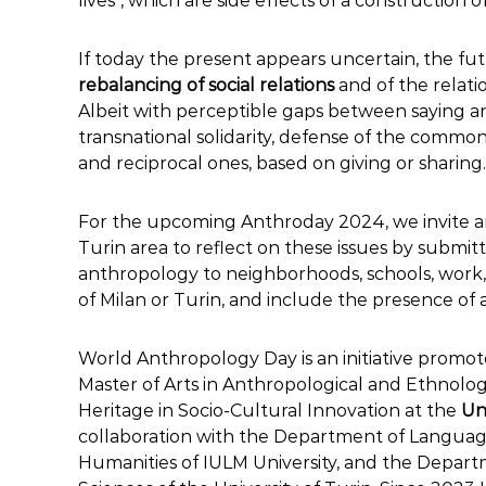
lives", which are side effects of a construction 
If today the present appears uncertain, the fu
rebalancing of social relations
and of the relati
Albeit with perceptible gaps between saying and
transnational solidarity, defense of the common
and reciprocal ones, based on giving or sharing
For the upcoming Anthroday 2024, we invite ant
Turin area to reflect on these issues by submitti
anthropology to neighborhoods, schools, work, a
of Milan or Turin, and include the presence of an
World Anthropology Day is an initiative promo
Master of Arts in Anthropological and Ethnolog
Heritage in Socio-Cultural Innovation
at the
Un
collaboration with the Department of Languages,
Humanities of IULM University, and the Departm