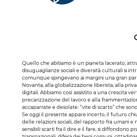
Quello che abitiamo è un pianeta lacerato, att
disuguaglianze sociali e diversità culturali si i
comunque spingevano ai margini una gran parte 
Novanta, alla globalizzazione liberista, alla pri
digitali. Abbiamo così assistito a una crescita vert
precarizzazione del lavoro e alla frammentazione so
accaparrate e desolate: “vite di scarto” che sono
Se oggi il presente appare incerto, il futuro chius
delle relazioni sociali, del rapporto fra umani 
sensibili scarti fra il dire e il fare, si diffondono
transnazionali, difesa dei beni comuni, cittadin