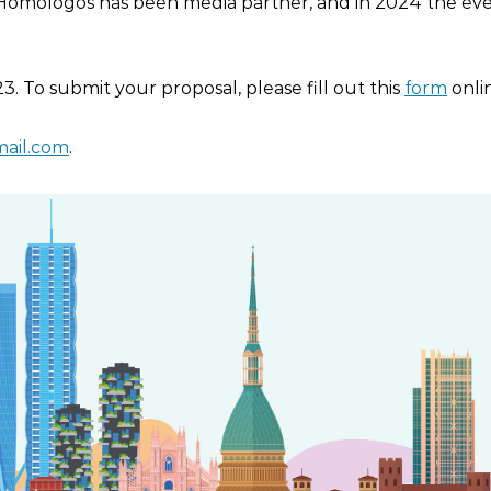
3 Homologos has been media partner, and in 2024 the ev
. To submit your proposal, please fill out this
form
onli
ail.com
.